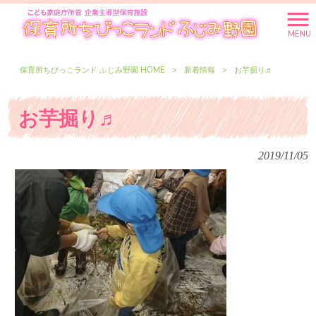
MENU
保育所ちびっこランド ふじみ野園 HOME
>
新着情報
>
お芋掘り♬
お芋掘り♬
2019/11/05