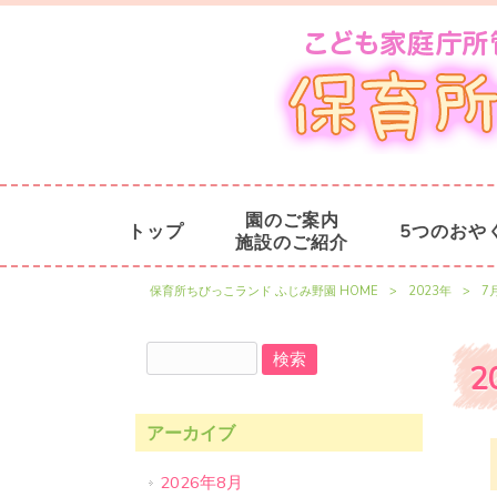
園のご案内
トップ
5つのおや
施設のご紹介
保育所ちびっこランド ふじみ野園 HOME
>
2023年
>
7
2
アーカイブ
2026年8月