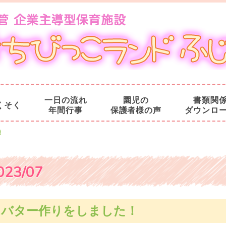
一日の流れ
園児の
書類関
くそく
年間行事
保護者様の声
ダウンロ
月
023/07
バター作りをしました！