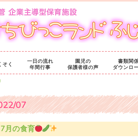
一日の流れ
園児の
書類関
くそく
年間行事
保護者様の声
ダウンロ
月
022/07
7月の食育