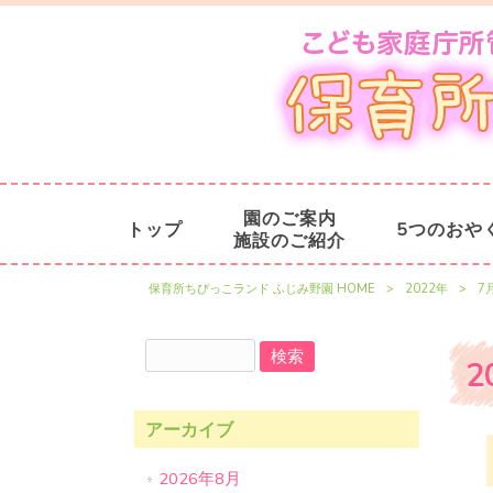
園のご案内
トップ
5つのおや
施設のご紹介
保育所ちびっこランド ふじみ野園 HOME
>
2022年
>
7
2
アーカイブ
2026年8月