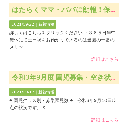
はたらくママ・パパに朗報！保育料を一律大幅値下げします！！R3.10月～新保育料。
2021/09/22｜
新着情報
詳しくはこちらをクリックください ・３６５日年中
無休にて土日祝もお預かりできるのは当園の一番の
メリッ
詳細はこちら
令和3年9月度 園児募集・空き状況のお知らせ（土日祝 年中無休365日あずけ入れ可能です）
2021/09/12｜
新着情報
♣ 園児クラス別・募集園児数 ♣ 令和3年9月10日時
点の状況です。 &
詳細はこちら