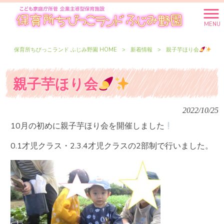
MENU
保育所ちびっこランド ふじみ野園 HOME
>
新着情報
>
親子芋ほり会
親子芋ほり会
2022/10/25
10月の初めに親子芋ほり会を開催しました
0.1才児クラス・2.3.4才児クラスの2部制で行いました。