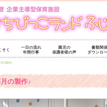
一日の流れ
園児の
書類関
くそく
年間行事
保護者様の声
ダウンロ
毎月の製作♪
毎月の製作♪