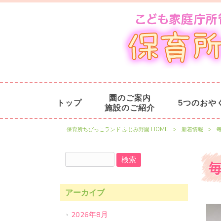
園のご案内
トップ
5つのおや
施設のご紹介
保育所ちびっこランド ふじみ野園 HOME
>
新着情報
>
アーカイブ
2026年8月