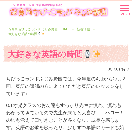
MENU
保育所ちびっこランド ふじみ野園 HOME
>
新着情報
>
大好きな英語の時間
大好きな英語の時間
2022/10/02
ちびっこランドふじみ野園では、今年度の4月から毎月2
回、英語の講師の方に来ていただき英語のレッスンをし
ています♪
0.1才児クラスのお友達もすっかり先生に慣れ、流れも
わかってきているので先生が来ると大喜び！！ハロー！
の歌も覚えて口ずさむことが多くなり、成長を感じま
す。英語のお歌を歌ったり、少しずつ単語のカードも始