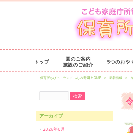
園のご案内
トップ
5つのおや
施設のご紹介
保育所ちびっこランド ふじみ野園 HOME
>
新着情報
>
アーカイブ
2026年8月