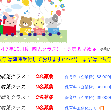
令和7年10月度 園児クラス別・募集園児数 ♣
令和7
見学は随時受付しております(*^-^*) まずはご
♠
0歳児クラス：
0
名募集
保育料（企業枠）38,000
1歳児クラス：
0
名募集
保育料（企業枠）38,000
2歳児クラス：
0
名募集
保育料（企業枠）38,000
3歳児クラス：
0名募集
保育料無償化にて
0円