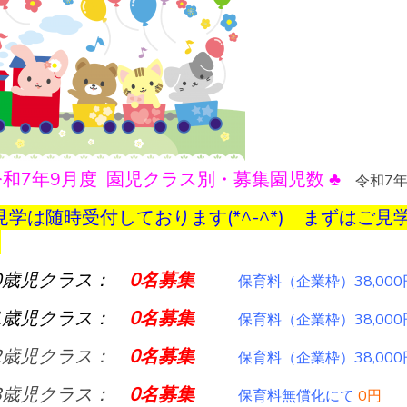
令和7年9月度 園児クラス別・募集園児数 ♣
令和7年
見学は随時受付しております(*^-^*) まずはご
♠
0歳児クラス：
0
名募集
保育料（企業枠）38,000
1歳児クラス：
0
名募集
保育料（企業枠）38,000
2歳児クラス：
0
名募集
保育料（企業枠）38,000
3歳児クラス：
0名募集
保育料無償化にて
0円