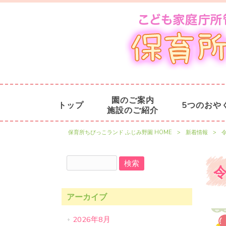
園のご案内
トップ
5つのおや
施設のご紹介
保育所ちびっこランド ふじみ野園 HOME
>
新着情報
>
アーカイブ
2026年8月